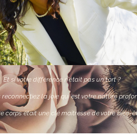
Et si votre différence n’était pas un tort ?
s reconnectiez la joie qui est votre nature profo
tre corps était une clé maitresse de votre bien-ê