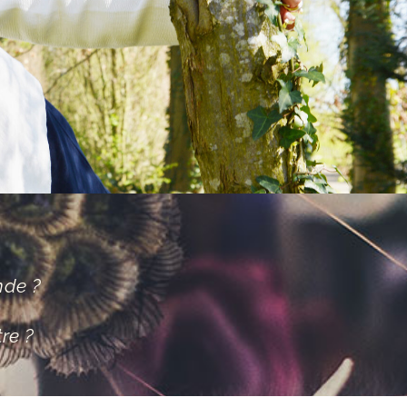
nde ?
tre ?